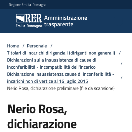
Vai al contenuto
Vai alla navigazione
Vai al footer
Regione Emilia-Romagna
Amministrazione
Amministrazione
trasparente
trasparente
Home
/
Personale
/
Sottosezioni
Titolari di incarichi dirigenziali (dirigenti non generali)
/
Dichiarazioni sulla insussistenza di cause di
/
inconferibilità - incompatibilità dell'incarico
Dichiarazione insussistenza cause di inconferibilità -
Accesso
/
incarichi non di vertice al 16 luglio 2015
Nerio Rosa, dichiarazione preliminare (file da scansione)
Nerio Rosa,
dichiarazione