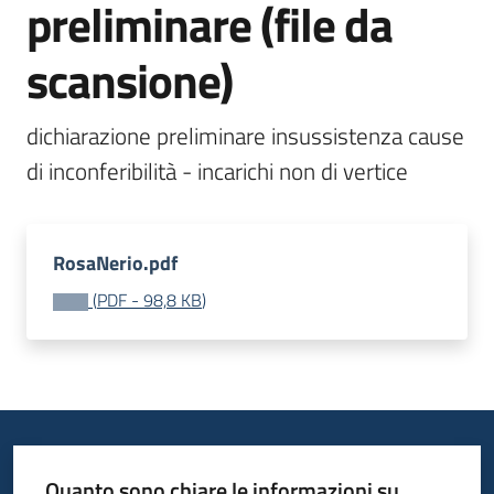
preliminare (file da
scansione)
dichiarazione preliminare insussistenza cause 
di inconferibilità - incarichi non di vertice 
RosaNerio.pdf
(
PDF
-
98,8 KB
)
Quanto sono chiare le informazioni su