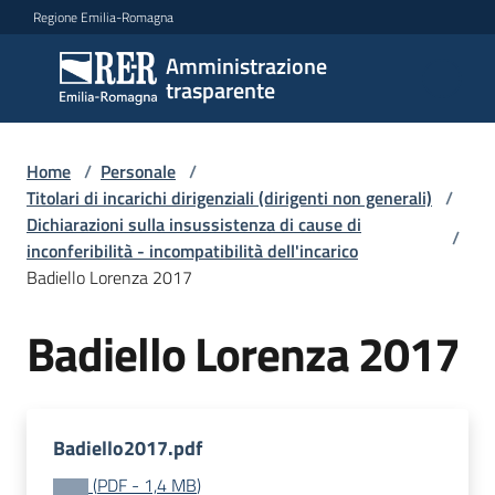
Vai al contenuto
Vai alla navigazione
Vai al footer
Regione Emilia-Romagna
Amministrazione
Amministrazione
trasparente
trasparente
Home
/
Personale
/
Sottosezioni
Titolari di incarichi dirigenziali (dirigenti non generali)
/
Dichiarazioni sulla insussistenza di cause di
/
inconferibilità - incompatibilità dell'incarico
Badiello Lorenza 2017
Accesso
Badiello Lorenza 2017
Badiello2017.pdf
(
PDF
-
1,4 MB
)