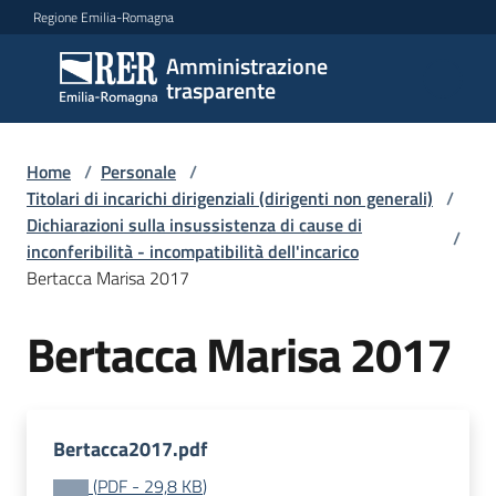
Vai al contenuto
Vai alla navigazione
Vai al footer
Regione Emilia-Romagna
Amministrazione
Amministrazione
trasparente
trasparente
Home
/
Personale
/
Sottosezioni
Titolari di incarichi dirigenziali (dirigenti non generali)
/
Dichiarazioni sulla insussistenza di cause di
/
inconferibilità - incompatibilità dell'incarico
Bertacca Marisa 2017
Accesso
Bertacca Marisa 2017
Bertacca2017.pdf
(
PDF
-
29,8 KB
)