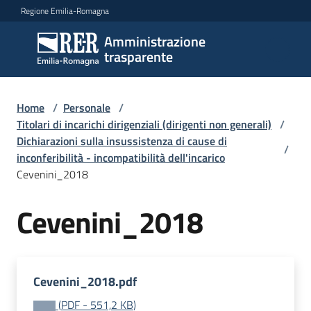
Vai al contenuto
Vai alla navigazione
Vai al footer
Regione Emilia-Romagna
Amministrazione
Amministrazione
trasparente
trasparente
Home
/
Personale
/
Sottosezioni
Titolari di incarichi dirigenziali (dirigenti non generali)
/
Dichiarazioni sulla insussistenza di cause di
/
inconferibilità - incompatibilità dell'incarico
Cevenini_2018
Accesso
Cevenini_2018
Cevenini_2018.pdf
(
PDF
-
551,2 KB
)