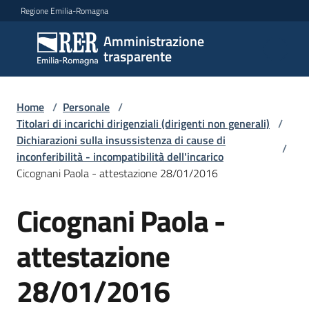
Vai al contenuto
Vai alla navigazione
Vai al footer
Regione Emilia-Romagna
Amministrazione
Amministrazione
trasparente
trasparente
Home
/
Personale
/
Sottosezioni
Titolari di incarichi dirigenziali (dirigenti non generali)
/
Dichiarazioni sulla insussistenza di cause di
/
inconferibilità - incompatibilità dell'incarico
Cicognani Paola - attestazione 28/01/2016
Accesso
Cicognani Paola -
attestazione
28/01/2016