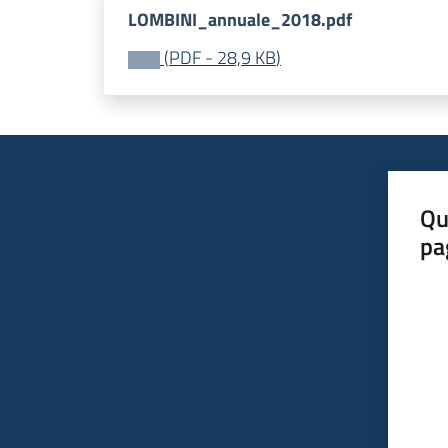
LOMBINI_annuale_2018.pdf
(
PDF
-
28,9 KB
)
Qu
pa
Valut