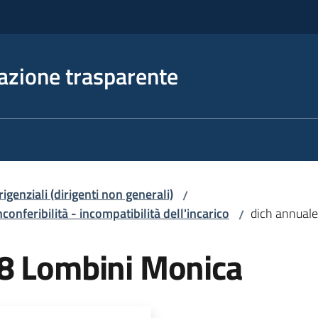
azione trasparente
irigenziali (dirigenti non generali)
/
nconferibilità - incompatibilità dell'incarico
dich annual
/
8 Lombini Monica