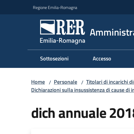
Vai al contenuto
Vai alla navigazione
Vai al footer
Regione Emilia-Romagna
Amministr
Sottosezioni
Accesso
Home
Personale
Titolari di incarichi d
/
/
Dichiarazioni sulla insussistenza di cause di i
dich annuale 201