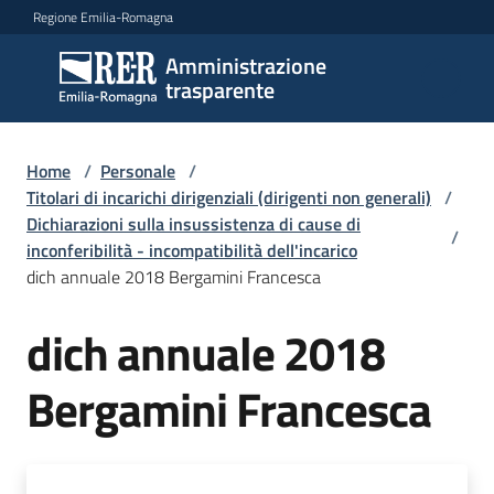
Vai al contenuto
Vai alla navigazione
Vai al footer
Regione Emilia-Romagna
Amministrazione
Amministrazione
trasparente
trasparente
Home
/
Personale
/
Sottosezioni
Titolari di incarichi dirigenziali (dirigenti non generali)
/
Dichiarazioni sulla insussistenza di cause di
/
inconferibilità - incompatibilità dell'incarico
dich annuale 2018 Bergamini Francesca
Accesso
dich annuale 2018
Bergamini Francesca