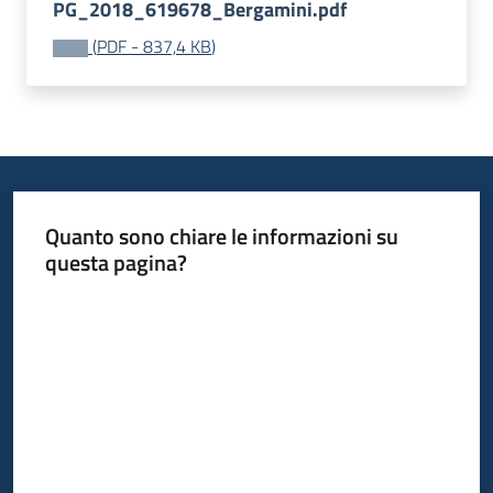
PG_2018_619678_Bergamini.pdf
(
PDF
-
837,4 KB
)
Quanto sono chiare le informazioni su
questa pagina?
Valuta da 1 a 5 stelle