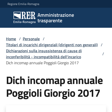
Vai al contenuto
Vai alla navigazione
Vai al footer
Regione Emilia-Romagna
Amministrazione
Amministrazione
trasparente
trasparente
Home
/
Personale
/
Sottosezioni
Titolari di incarichi dirigenziali (dirigenti non generali)
/
Dichiarazioni sulla insussistenza di cause di
/
inconferibilità - incompatibilità dell'incarico
Dich incomap annuale Poggioli Giorgio 2017
Accesso
Dich incomap annuale
Poggioli Giorgio 2017