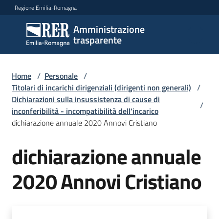
Vai al contenuto
Vai alla navigazione
Vai al footer
Regione Emilia-Romagna
Amministrazione
Amministrazione
trasparente
trasparente
Home
/
Personale
/
Sottosezioni
Titolari di incarichi dirigenziali (dirigenti non generali)
/
Dichiarazioni sulla insussistenza di cause di
/
inconferibilità - incompatibilità dell'incarico
dichiarazione annuale 2020 Annovi Cristiano
Accesso
dichiarazione annuale
2020 Annovi Cristiano