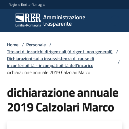
Vai al contenuto
Vai alla navigazione
Vai al footer
Regione Emilia-Romagna
Amministrazione
Amministrazione
trasparente
trasparente
Home
/
Personale
/
Sottosezioni
Titolari di incarichi dirigenziali (dirigenti non generali)
/
Dichiarazioni sulla insussistenza di cause di
/
inconferibilità - incompatibilità dell'incarico
dichiarazione annuale 2019 Calzolari Marco
Accesso
dichiarazione annuale
2019 Calzolari Marco