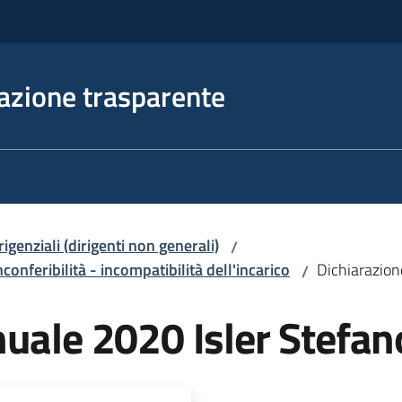
azione trasparente
irigenziali (dirigenti non generali)
/
nconferibilità - incompatibilità dell'incarico
Dichiarazion
/
uale 2020 Isler Stefan