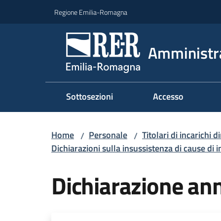
Vai al contenuto
Vai alla navigazione
Vai al footer
Regione Emilia-Romagna
Amministr
Sottosezioni
Accesso
Home
Personale
Titolari di incarichi d
/
/
Dichiarazioni sulla insussistenza di cause di i
Dichiarazione ann