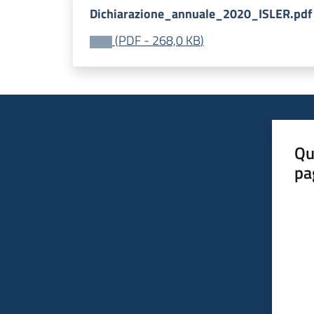
Dichiarazione_annuale_2020_ISLER.pdf
(
PDF
-
268,0 KB
)
Qu
pa
Valut