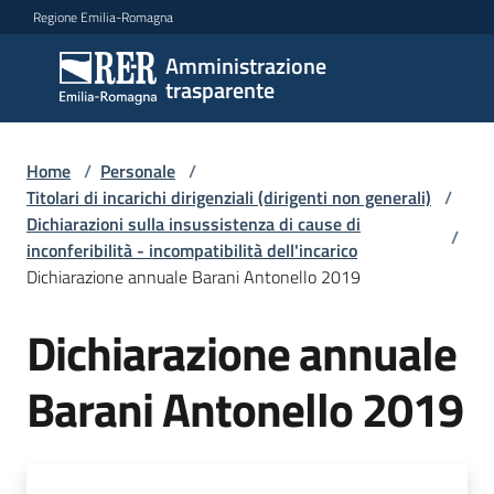
Vai al contenuto
Vai alla navigazione
Vai al footer
Regione Emilia-Romagna
Amministrazione
Amministrazione
trasparente
trasparente
Home
/
Personale
/
Sottosezioni
Titolari di incarichi dirigenziali (dirigenti non generali)
/
Dichiarazioni sulla insussistenza di cause di
/
inconferibilità - incompatibilità dell'incarico
Dichiarazione annuale Barani Antonello 2019
Accesso
Dichiarazione annuale
Barani Antonello 2019