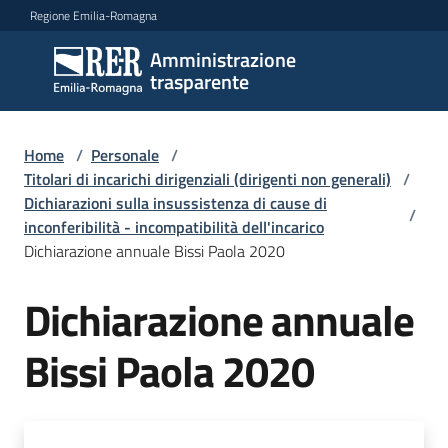
Vai al contenuto
Vai alla navigazione
Vai al footer
Regione Emilia-Romagna
Amministrazione
Amministrazione
trasparente
trasparente
Home
/
Personale
/
Sottosezioni
Titolari di incarichi dirigenziali (dirigenti non generali)
/
Dichiarazioni sulla insussistenza di cause di
/
inconferibilità - incompatibilità dell'incarico
Dichiarazione annuale Bissi Paola 2020
Accesso
Dichiarazione annuale
Bissi Paola 2020