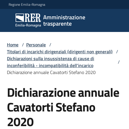
Vai al contenuto
Vai alla navigazione
Vai al footer
Regione Emilia-Romagna
Amministrazione
Amministrazione
trasparente
trasparente
Home
/
Personale
/
Sottosezioni
Titolari di incarichi dirigenziali (dirigenti non generali)
/
Dichiarazioni sulla insussistenza di cause di
/
inconferibilità - incompatibilità dell'incarico
Dichiarazione annuale Cavatorti Stefano 2020
Accesso
Dichiarazione annuale
Cavatorti Stefano
2020