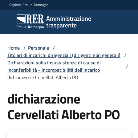
Vai al contenuto
Vai alla navigazione
Vai al footer
Regione Emilia-Romagna
Amministrazione
Amministrazione
trasparente
trasparente
Home
/
Personale
/
Sottosezioni
Titolari di incarichi dirigenziali (dirigenti non generali)
/
Dichiarazioni sulla insussistenza di cause di
/
inconferibilità - incompatibilità dell'incarico
dichiarazione Cervellati Alberto PO
Accesso
dichiarazione
Cervellati Alberto PO