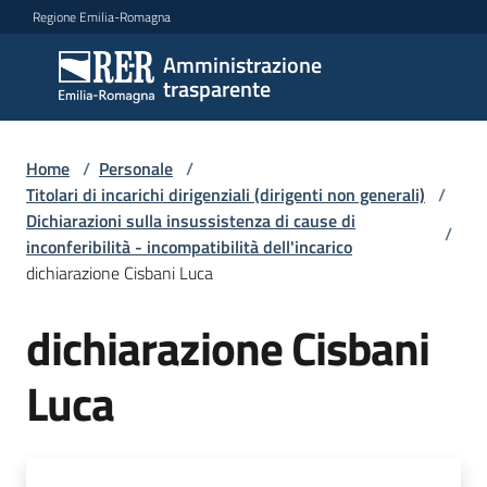
Vai al contenuto
Vai alla navigazione
Vai al footer
Regione Emilia-Romagna
Amministrazione
Amministrazione
trasparente
trasparente
Home
/
Personale
/
Sottosezioni
Titolari di incarichi dirigenziali (dirigenti non generali)
/
Dichiarazioni sulla insussistenza di cause di
/
inconferibilità - incompatibilità dell'incarico
dichiarazione Cisbani Luca
Accesso
dichiarazione Cisbani
Luca