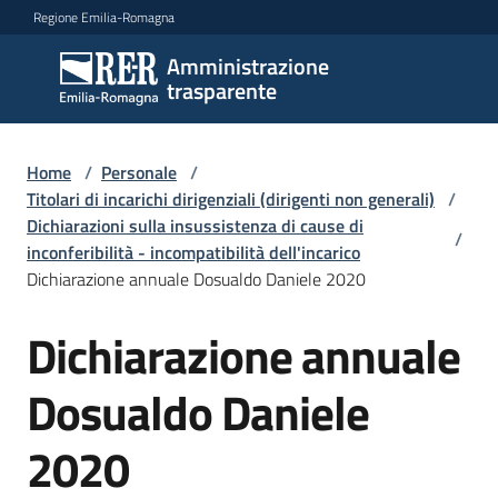
Vai al contenuto
Vai alla navigazione
Vai al footer
Regione Emilia-Romagna
Amministrazione
Amministrazione
trasparente
trasparente
Home
/
Personale
/
Sottosezioni
Titolari di incarichi dirigenziali (dirigenti non generali)
/
Dichiarazioni sulla insussistenza di cause di
/
inconferibilità - incompatibilità dell'incarico
Dichiarazione annuale Dosualdo Daniele 2020
Accesso
Dichiarazione annuale
Dosualdo Daniele
2020