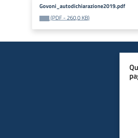
Govoni_autodichiarazione2019.pdf
(
PDF
-
260,0 KB
)
Qu
pa
Valut