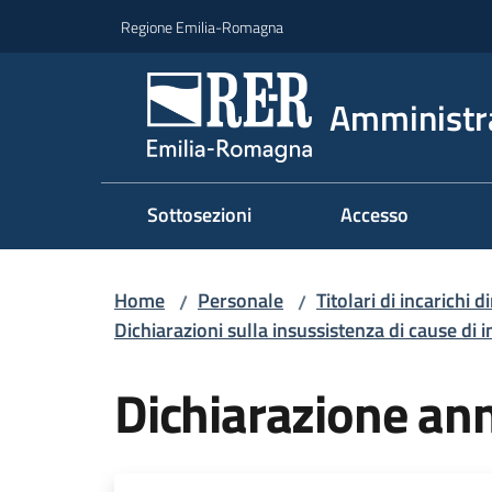
Vai al contenuto
Vai alla navigazione
Vai al footer
Regione Emilia-Romagna
Amministr
Sottosezioni
Accesso
Home
Personale
Titolari di incarichi d
/
/
Dichiarazioni sulla insussistenza di cause di i
Dichiarazione an