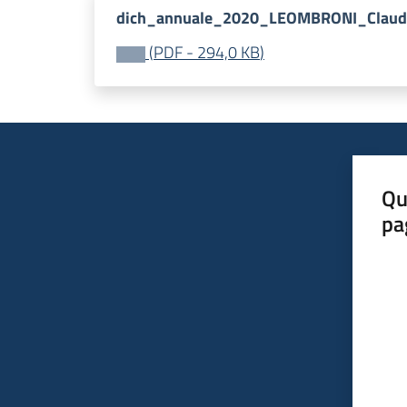
dich_annuale_2020_LEOMBRONI_Claudi
(
PDF
-
294,0 KB
)
Qu
pa
Valut