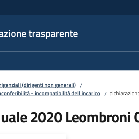
azione trasparente
irigenziali (dirigenti non generali)
/
nconferibilità - incompatibilità dell'incarico
dichiarazio
/
nuale 2020 Leombroni 