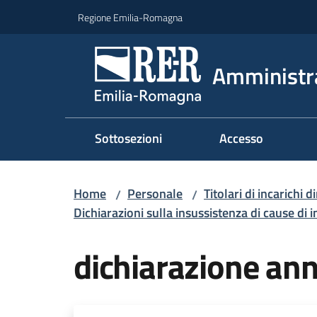
Vai al contenuto
Vai alla navigazione
Vai al footer
Regione Emilia-Romagna
Amministr
Sottosezioni
Accesso
Home
Personale
Titolari di incarichi d
/
/
Dichiarazioni sulla insussistenza di cause di i
dichiarazione an