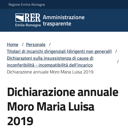
Vai al contenuto
Vai alla navigazione
Vai al footer
Regione Emilia-Romagna
Amministrazione
Amministrazione
trasparente
trasparente
Home
/
Personale
/
Sottosezioni
Titolari di incarichi dirigenziali (dirigenti non generali)
/
Dichiarazioni sulla insussistenza di cause di
/
inconferibilità - incompatibilità dell'incarico
Dichiarazione annuale Moro Maria Luisa 2019
Accesso
Dichiarazione annuale
Moro Maria Luisa
2019