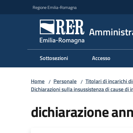
Vai al contenuto
Vai alla navigazione
Vai al footer
Regione Emilia-Romagna
Amministr
Sottosezioni
Accesso
Home
Personale
Titolari di incarichi d
/
/
Dichiarazioni sulla insussistenza di cause di i
dichiarazione an