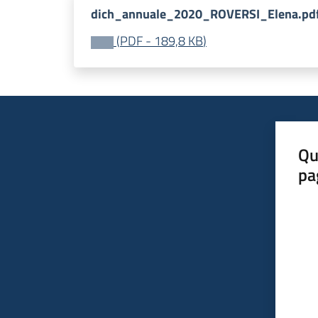
dich_annuale_2020_ROVERSI_Elena.pd
(
PDF
-
189,8 KB
)
Qu
pa
Valut