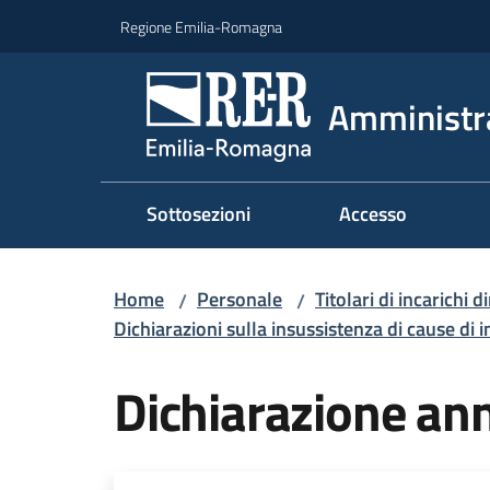
Vai al contenuto
Vai alla navigazione
Vai al footer
Regione Emilia-Romagna
Amministr
Sottosezioni
Accesso
Home
Personale
Titolari di incarichi d
/
/
Dichiarazioni sulla insussistenza di cause di i
Dichiarazione an