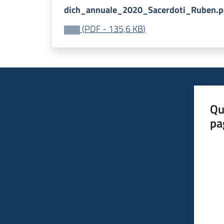
dich_annuale_2020_Sacerdoti_Ruben.p
(
PDF
-
135,6 KB
)
Qu
pa
Valut