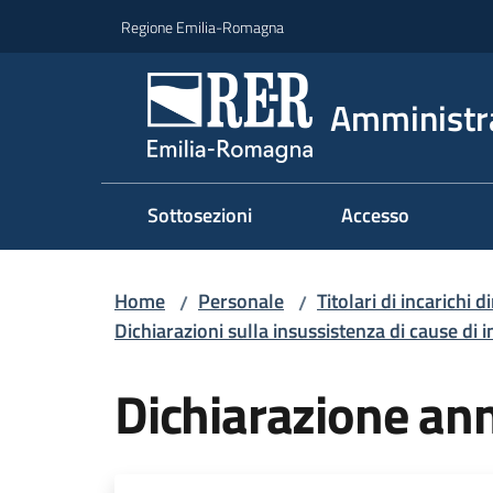
Vai al contenuto
Vai alla navigazione
Vai al footer
Regione Emilia-Romagna
Amministr
Sottosezioni
Accesso
Home
Personale
Titolari di incarichi d
/
/
Dichiarazioni sulla insussistenza di cause di i
Dichiarazione an