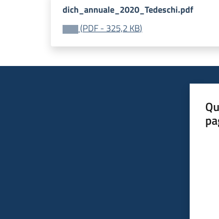
dich_annuale_2020_Tedeschi.pdf
(
PDF
-
325,2 KB
)
Qu
pa
Valut