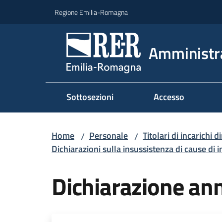
Vai al contenuto
Vai alla navigazione
Vai al footer
Regione Emilia-Romagna
Amministr
Sottosezioni
Accesso
Home
Personale
Titolari di incarichi d
/
/
Dichiarazioni sulla insussistenza di cause di i
Dichiarazione an