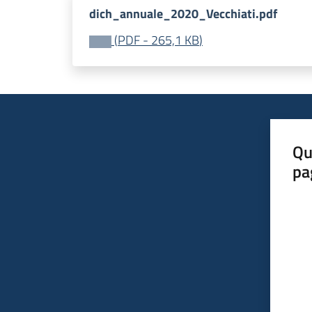
dich_annuale_2020_Vecchiati.pdf
(
PDF
-
265,1 KB
)
Qu
pa
Valut