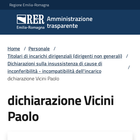
Vai al contenuto
Vai alla navigazione
Vai al footer
Regione Emilia-Romagna
Amministrazione
Amministrazione
trasparente
trasparente
Home
/
Personale
/
Sottosezioni
Titolari di incarichi dirigenziali (dirigenti non generali)
/
Dichiarazioni sulla insussistenza di cause di
/
inconferibilità - incompatibilità dell'incarico
dichiarazione Vicini Paolo
Accesso
dichiarazione Vicini
Paolo