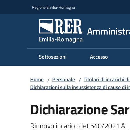
Vai al contenuto
Vai alla navigazione
Vai al footer
Regione Emilia-Romagna
Amministr
Sottosezioni
Accesso
Home
Personale
Titolari di incarichi d
/
/
Dichiarazioni sulla insussistenza di cause di i
Dichiarazione Sa
Rinnovo incarico det 540/2021 AL