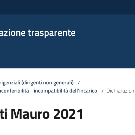
azione trasparente
irigenziali (dirigenti non generali)
/
nconferibilità - incompatibilità dell'incarico
Dichiarazion
/
rti Mauro 2021