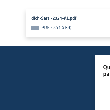
dich-Sarti-2021-AL.pdf
(
PDF
-
841,6 KB
)
Qu
pa
Valut