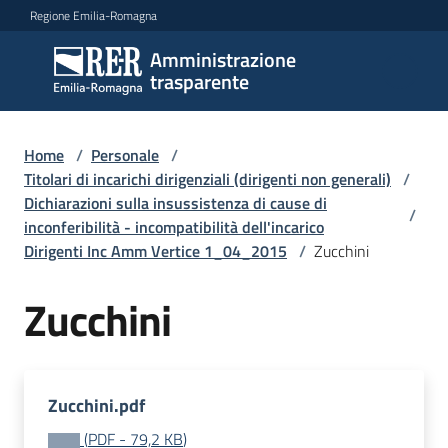
Vai al contenuto
Vai alla navigazione
Vai al footer
Regione Emilia-Romagna
Amministrazione
Amministrazione
trasparente
trasparente
Home
/
Personale
/
Sottosezioni
Titolari di incarichi dirigenziali (dirigenti non generali)
/
Dichiarazioni sulla insussistenza di cause di
/
inconferibilità - incompatibilità dell'incarico
Dirigenti Inc Amm Vertice 1_04_2015
/
Zucchini
Accesso
Zucchini
Zucchini.pdf
(
PDF
-
79,2 KB
)