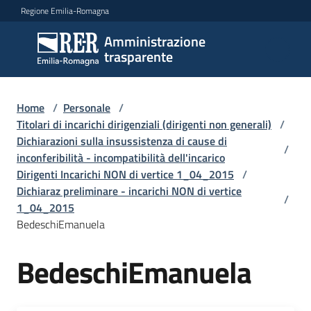
Vai al contenuto
Vai alla navigazione
Vai al footer
Regione Emilia-Romagna
Amministrazione
Amministrazione
trasparente
trasparente
Home
/
Personale
/
Sottosezioni
Titolari di incarichi dirigenziali (dirigenti non generali)
/
Dichiarazioni sulla insussistenza di cause di
/
inconferibilità - incompatibilità dell'incarico
Dirigenti Incarichi NON di vertice 1_04_2015
/
Accesso
Dichiaraz preliminare - incarichi NON di vertice
/
1_04_2015
BedeschiEmanuela
BedeschiEmanuela