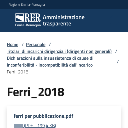
Vai al contenuto
Vai alla navigazione
Vai al footer
Regione Emilia-Romagna
Amministrazione
Amministrazione
trasparente
trasparente
Home
/
Personale
/
Sottosezioni
Titolari di incarichi dirigenziali (dirigenti non generali)
/
Dichiarazioni sulla insussistenza di cause di
/
inconferibilità - incompatibilità dell'incarico
Ferri_2018
Accesso
Ferri_2018
ferri per pubblicazione.pdf
(
PDF
-
199,4 KB
)