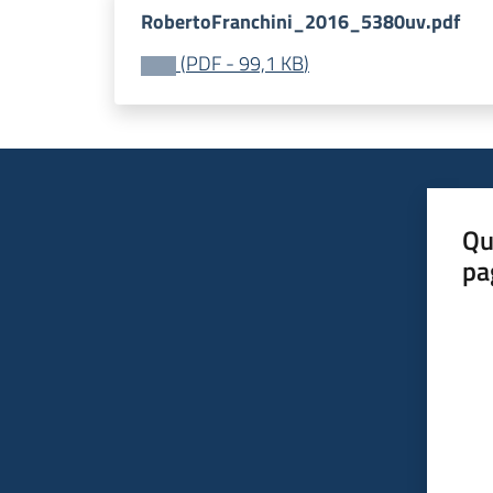
RobertoFranchini_2016_5380uv.pdf
(
PDF
-
99,1 KB
)
Qu
pa
Valut