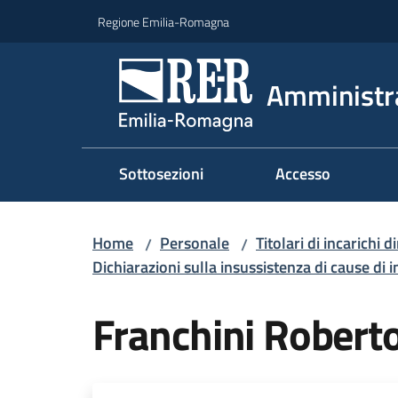
Vai al contenuto
Vai alla navigazione
Vai al footer
Regione Emilia-Romagna
Amministr
Sottosezioni
Accesso
Home
Personale
Titolari di incarichi d
/
/
Dichiarazioni sulla insussistenza di cause di i
Franchini Robert