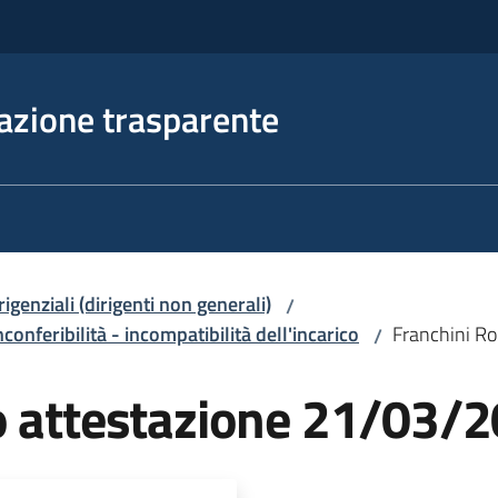
azione trasparente
irigenziali (dirigenti non generali)
/
nconferibilità - incompatibilità dell'incarico
Franchini R
/
o attestazione 21/03/