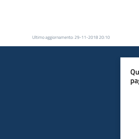
Ultimo aggiornamento
:
29-11-2018 20:10
Qu
pa
Valut