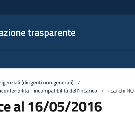
azione trasparente
irigenziali (dirigenti non generali)
/
nconferibilità - incompatibilità dell'incarico
Incarichi NO
/
ice al 16/05/2016