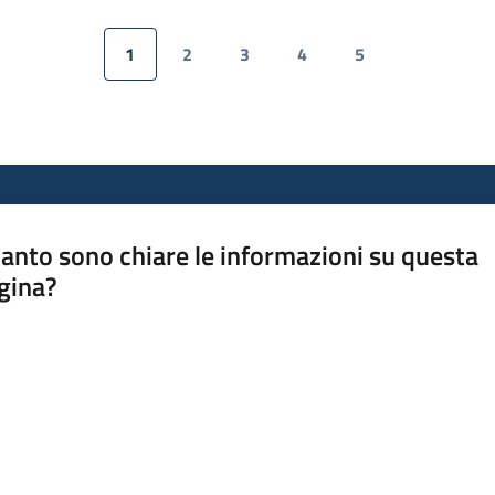
1
2
3
4
5
Pagina precedente
Pagina
Pagina
Pagina
Pagina
Pagina
Pagina su
anto sono chiare le informazioni su questa
gina?
a da 1 a 5 stelle