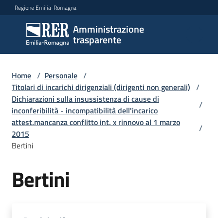
Vai al contenuto
Vai alla navigazione
Vai al footer
Regione Emilia-Romagna
Amministrazione
Amministrazione
trasparente
trasparente
Home
/
Personale
/
Sottosezioni
Titolari di incarichi dirigenziali (dirigenti non generali)
/
Dichiarazioni sulla insussistenza di cause di
/
inconferibilità - incompatibilità dell'incarico
attest.mancanza conflitto int. x rinnovo al 1 marzo
Accesso
/
2015
Bertini
Bertini