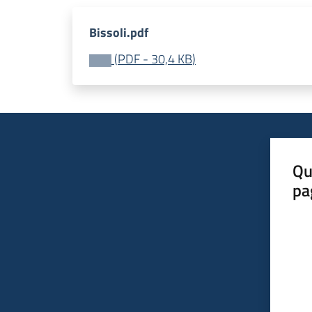
Bissoli.pdf
(
PDF
-
30,4 KB
)
Qu
pa
Valut