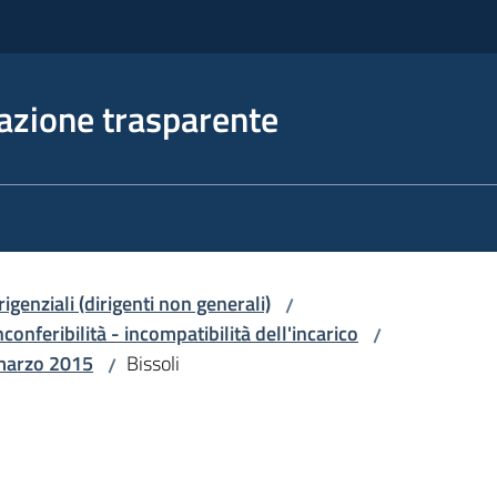
azione trasparente
irigenziali (dirigenti non generali)
/
nconferibilità - incompatibilità dell'incarico
/
 marzo 2015
Bissoli
/