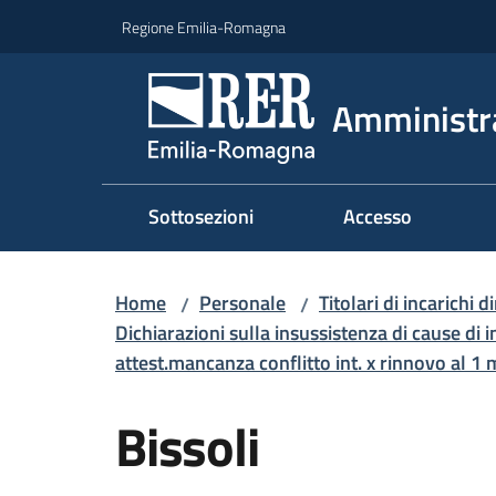
Vai al contenuto
Vai alla navigazione
Vai al footer
Regione Emilia-Romagna
Amministr
Sottosezioni
Accesso
Home
Personale
Titolari di incarichi d
/
/
Dichiarazioni sulla insussistenza di cause di i
attest.mancanza conflitto int. x rinnovo al 1
Bissoli