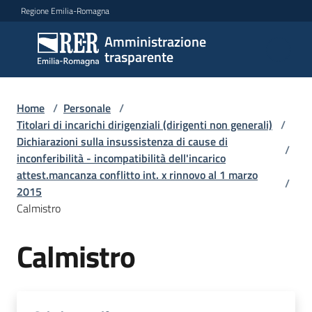
Vai al contenuto
Vai alla navigazione
Vai al footer
Regione Emilia-Romagna
Amministrazione
Amministrazione
trasparente
trasparente
Home
/
Personale
/
Sottosezioni
Titolari di incarichi dirigenziali (dirigenti non generali)
/
Dichiarazioni sulla insussistenza di cause di
/
inconferibilità - incompatibilità dell'incarico
attest.mancanza conflitto int. x rinnovo al 1 marzo
Accesso
/
2015
Calmistro
Calmistro