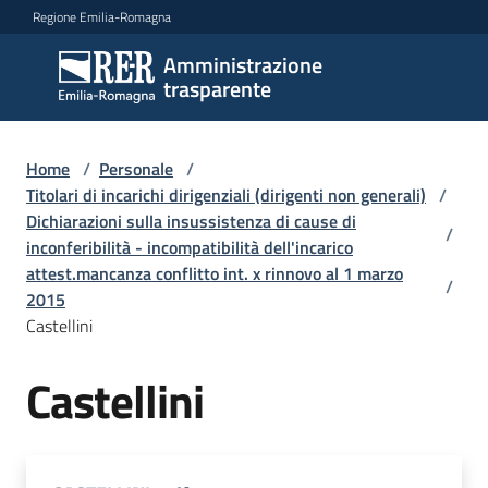
Vai al contenuto
Vai alla navigazione
Vai al footer
Regione Emilia-Romagna
Amministrazione
Amministrazione
trasparente
trasparente
Home
/
Personale
/
Sottosezioni
Titolari di incarichi dirigenziali (dirigenti non generali)
/
Dichiarazioni sulla insussistenza di cause di
/
inconferibilità - incompatibilità dell'incarico
attest.mancanza conflitto int. x rinnovo al 1 marzo
Accesso
/
2015
Castellini
Castellini