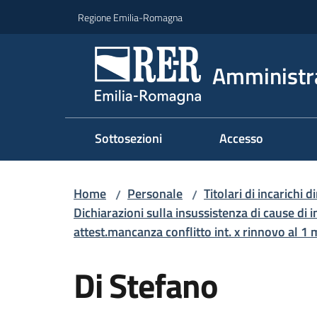
Vai al contenuto
Vai alla navigazione
Vai al footer
Regione Emilia-Romagna
Amministr
Sottosezioni
Accesso
Home
Personale
Titolari di incarichi d
/
/
Dichiarazioni sulla insussistenza di cause di i
attest.mancanza conflitto int. x rinnovo al 1
Di Stefano