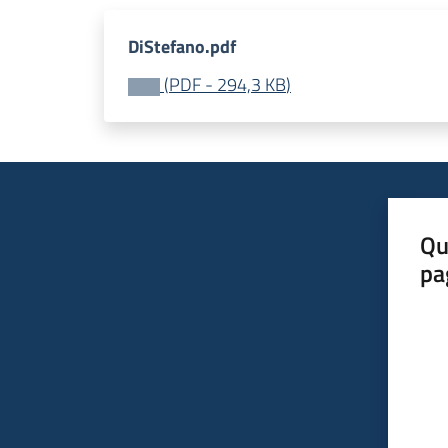
DiStefano.pdf
(
PDF
-
294,3 KB
)
Qu
pa
Valut