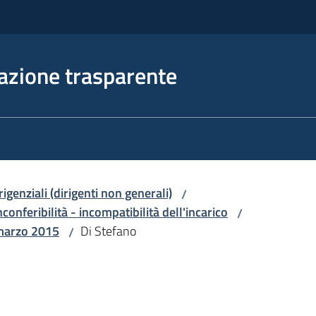
azione trasparente
irigenziali (dirigenti non generali)
/
nconferibilità - incompatibilità dell'incarico
/
 marzo 2015
Di Stefano
/