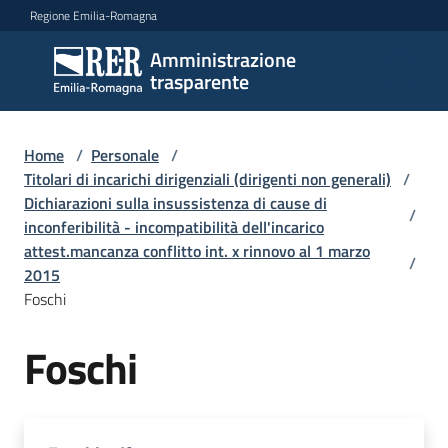
Vai al contenuto
Vai alla navigazione
Vai al footer
Regione Emilia-Romagna
Amministrazione
Amministrazione
trasparente
trasparente
Home
/
Personale
/
Sottosezioni
Titolari di incarichi dirigenziali (dirigenti non generali)
/
Dichiarazioni sulla insussistenza di cause di
/
inconferibilità - incompatibilità dell'incarico
attest.mancanza conflitto int. x rinnovo al 1 marzo
Accesso
/
2015
Foschi
Foschi