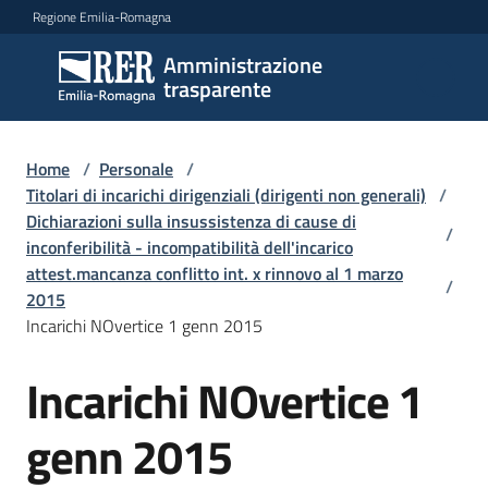
Vai al contenuto
Vai alla navigazione
Vai al footer
Regione Emilia-Romagna
Amministrazione
Amministrazione
trasparente
trasparente
Home
/
Personale
/
Sottosezioni
Titolari di incarichi dirigenziali (dirigenti non generali)
/
Dichiarazioni sulla insussistenza di cause di
/
inconferibilità - incompatibilità dell'incarico
attest.mancanza conflitto int. x rinnovo al 1 marzo
Accesso
/
2015
Incarichi NOvertice 1 genn 2015
Incarichi NOvertice 1
genn 2015