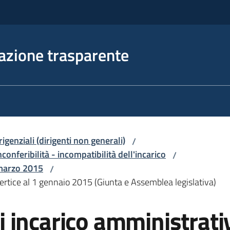
azione trasparente
irigenziali (dirigenti non generali)
/
nconferibilità - incompatibilità dell'incarico
/
 marzo 2015
/
 vertice al 1 gennaio 2015 (Giunta e Assemblea legislativa)
di incarico amministrativ