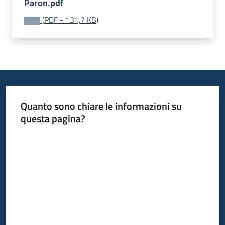
Paron.pdf
(
PDF
-
131,7 KB
)
Quanto sono chiare le informazioni su
questa pagina?
Valuta da 1 a 5 stelle