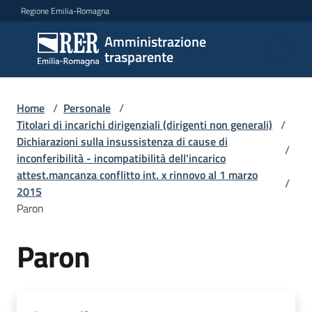
Vai al contenuto
Vai alla navigazione
Vai al footer
Regione Emilia-Romagna
Amministrazione
Amministrazione
trasparente
trasparente
Home
/
Personale
/
Sottosezioni
Titolari di incarichi dirigenziali (dirigenti non generali)
/
Dichiarazioni sulla insussistenza di cause di
/
inconferibilità - incompatibilità dell'incarico
attest.mancanza conflitto int. x rinnovo al 1 marzo
Accesso
/
2015
Paron
Paron