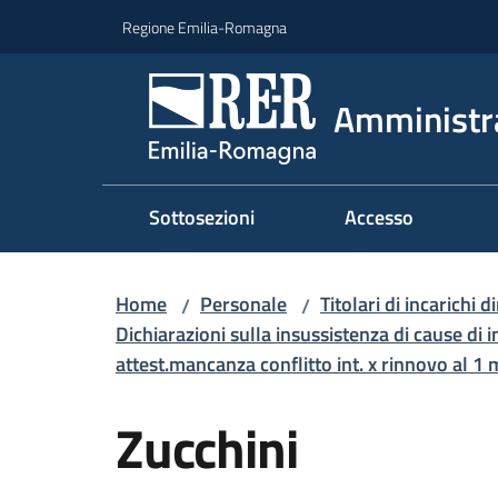
Vai al contenuto
Vai alla navigazione
Vai al footer
Regione Emilia-Romagna
Amministr
Sottosezioni
Accesso
Home
Personale
Titolari di incarichi d
/
/
Dichiarazioni sulla insussistenza di cause di i
attest.mancanza conflitto int. x rinnovo al 1
Zucchini