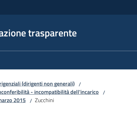
azione trasparente
irigenziali (dirigenti non generali)
/
nconferibilità - incompatibilità dell'incarico
/
 marzo 2015
Zucchini
/