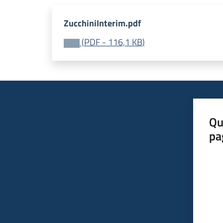
ZucchiniInterim.pdf
(
PDF
-
116,1 KB
)
Qu
pa
Valut