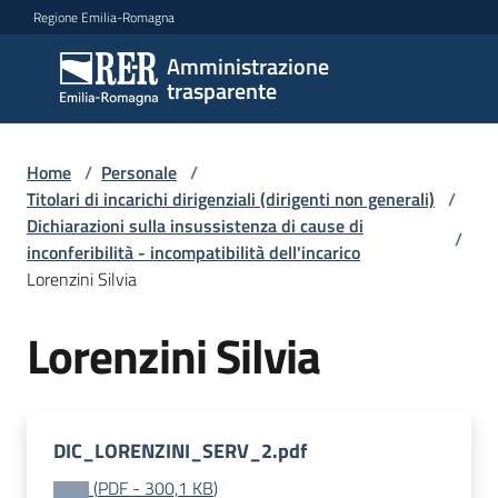
Vai al contenuto
Vai alla navigazione
Vai al footer
Regione Emilia-Romagna
Amministrazione
Amministrazione
trasparente
trasparente
Home
/
Personale
/
Sottosezioni
Titolari di incarichi dirigenziali (dirigenti non generali)
/
Dichiarazioni sulla insussistenza di cause di
/
inconferibilità - incompatibilità dell'incarico
Lorenzini Silvia
Accesso
Lorenzini Silvia
DIC_LORENZINI_SERV_2.pdf
(
PDF
-
300,1 KB
)