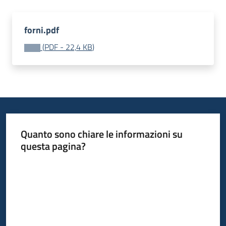
forni.pdf
(
PDF
-
22,4 KB
)
Quanto sono chiare le informazioni su
questa pagina?
Valuta da 1 a 5 stelle