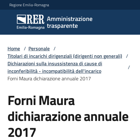
Vai al contenuto
Vai alla navigazione
Vai al footer
Regione Emilia-Romagna
Amministrazione
Amministrazione
trasparente
trasparente
Home
/
Personale
/
Sottosezioni
Titolari di incarichi dirigenziali (dirigenti non generali)
/
Dichiarazioni sulla insussistenza di cause di
/
inconferibilità - incompatibilità dell'incarico
Forni Maura dichiarazione annuale 2017
Accesso
Forni Maura
dichiarazione annuale
2017