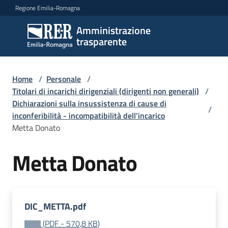
Vai al contenuto
Vai alla navigazione
Vai al footer
Regione Emilia-Romagna
Amministrazione
Amministrazione
trasparente
trasparente
Home
/
Personale
/
Sottosezioni
Titolari di incarichi dirigenziali (dirigenti non generali)
/
Dichiarazioni sulla insussistenza di cause di
/
inconferibilità - incompatibilità dell'incarico
Metta Donato
Accesso
Metta Donato
DIC_METTA.pdf
(
PDF
-
570,8 KB
)