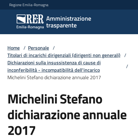
Vai al contenuto
Vai alla navigazione
Vai al footer
Regione Emilia-Romagna
Amministrazione
Amministrazione
trasparente
trasparente
Home
/
Personale
/
Sottosezioni
Titolari di incarichi dirigenziali (dirigenti non generali)
/
Dichiarazioni sulla insussistenza di cause di
/
inconferibilità - incompatibilità dell'incarico
Michelini Stefano dichiarazione annuale 2017
Accesso
Michelini Stefano
dichiarazione annuale
2017