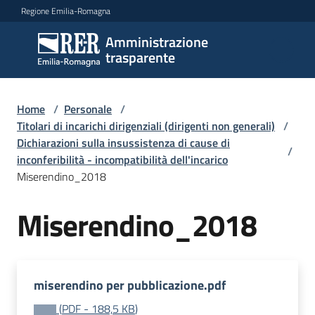
Vai al contenuto
Vai alla navigazione
Vai al footer
Regione Emilia-Romagna
Amministrazione
Amministrazione
trasparente
trasparente
Home
/
Personale
/
Sottosezioni
Titolari di incarichi dirigenziali (dirigenti non generali)
/
Dichiarazioni sulla insussistenza di cause di
/
inconferibilità - incompatibilità dell'incarico
Miserendino_2018
Accesso
Miserendino_2018
miserendino per pubblicazione.pdf
(
PDF
-
188,5 KB
)