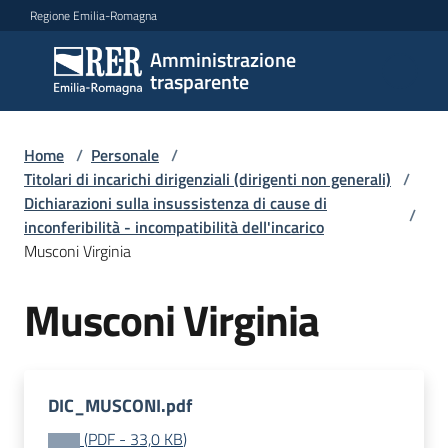
Vai al contenuto
Vai alla navigazione
Vai al footer
Regione Emilia-Romagna
Amministrazione
Amministrazione
trasparente
trasparente
Home
/
Personale
/
Sottosezioni
Titolari di incarichi dirigenziali (dirigenti non generali)
/
Dichiarazioni sulla insussistenza di cause di
/
inconferibilità - incompatibilità dell'incarico
Musconi Virginia
Accesso
Musconi Virginia
DIC_MUSCONI.pdf
(
PDF
-
33,0 KB
)