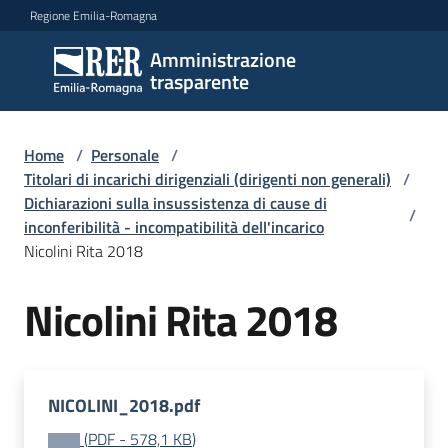
Vai al contenuto
Vai alla navigazione
Vai al footer
Regione Emilia-Romagna
Amministrazione
Amministrazione
trasparente
trasparente
Home
/
Personale
/
Sottosezioni
Titolari di incarichi dirigenziali (dirigenti non generali)
/
Dichiarazioni sulla insussistenza di cause di
/
inconferibilità - incompatibilità dell'incarico
Nicolini Rita 2018
Accesso
Nicolini Rita 2018
NICOLINI_2018.pdf
(
PDF
-
578,1 KB
)