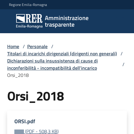
Vai al contenuto
Vai alla navigazione
Vai al footer
Regione Emilia-Romagna
Amministrazione
Amministrazione
trasparente
trasparente
Home
/
Personale
/
Sottosezioni
Titolari di incarichi dirigenziali (dirigenti non generali)
/
Dichiarazioni sulla insussistenza di cause di
/
inconferibilità - incompatibilità dell'incarico
Orsi_2018
Accesso
Orsi_2018
ORSI.pdf
(
PDF
-
508,3 KB
)