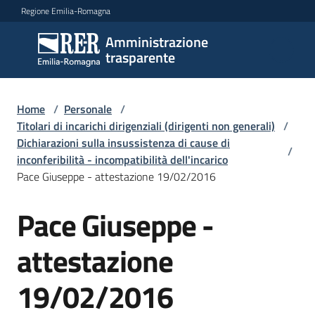
Vai al contenuto
Vai alla navigazione
Vai al footer
Regione Emilia-Romagna
Amministrazione
Amministrazione
trasparente
trasparente
Home
/
Personale
/
Sottosezioni
Titolari di incarichi dirigenziali (dirigenti non generali)
/
Dichiarazioni sulla insussistenza di cause di
/
inconferibilità - incompatibilità dell'incarico
Pace Giuseppe - attestazione 19/02/2016
Accesso
Pace Giuseppe -
attestazione
19/02/2016